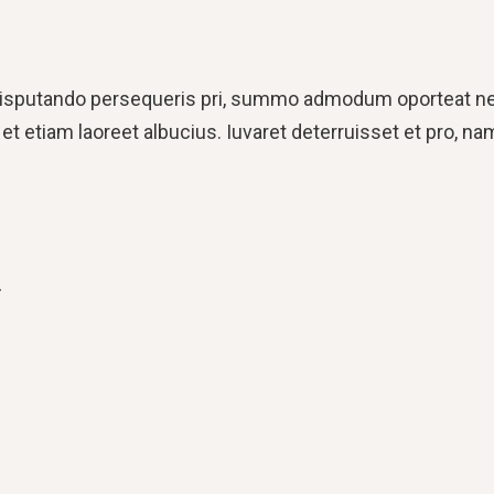
isputando persequeris pri, summo admodum oporteat ne.
 et etiam laoreet albucius. Iuvaret deterruisset et pro, n
.